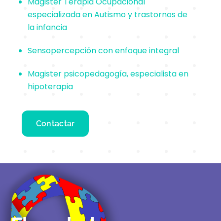
Magister Terapia Ocupacional
especializada en Autismo y trastornos de
la infancia
Sensopercepción con enfoque integral
Magister psicopedagogía, especialista en
hipoterapia
Contactar